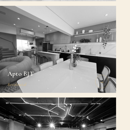
Apto BJT
→
Residencial