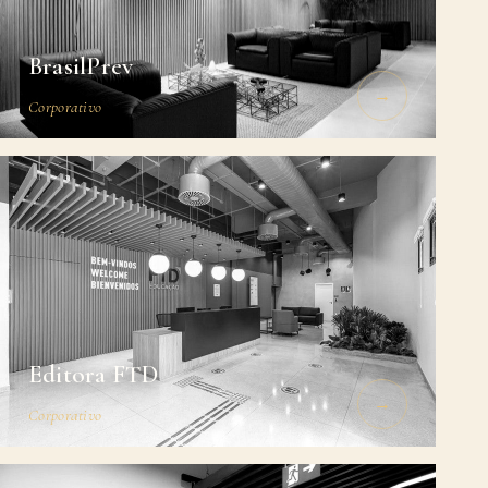
BrasilPrev
→
Corporativo
Editora FTD
→
Corporativo