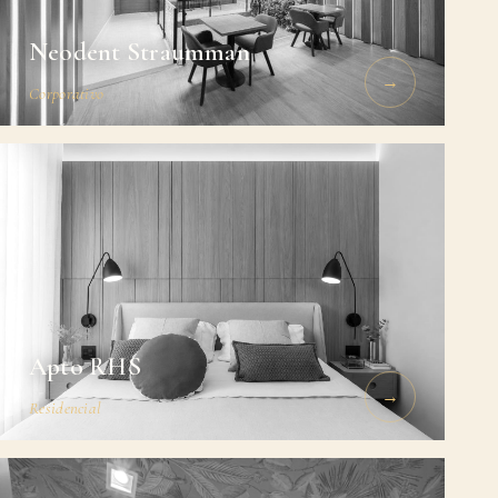
Neodent Straumman
→
Corporativo
Apto RHS
→
Residencial