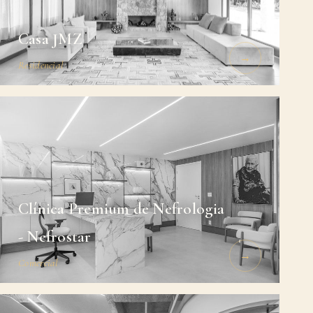
Casa JMZ
→
Residencial
Clínica Premium de Nefrologia
- Nefrostar
→
Comercial