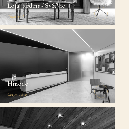
Loja Jardins - Sy&Vie
→
Comercial
Hinode
→
Corporativo