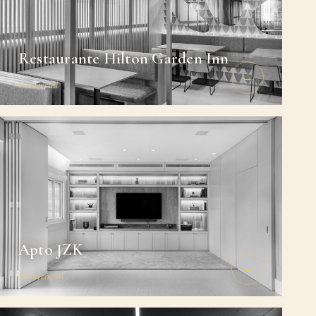
Restaurante Hilton Garden Inn
→
Comercial
Apto JZK
→
Residencial